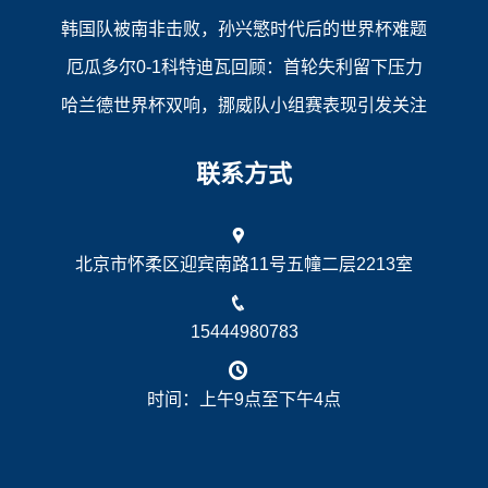
韩国队被南非击败，孙兴慜时代后的世界杯难题
厄瓜多尔0-1科特迪瓦回顾：首轮失利留下压力
哈兰德世界杯双响，挪威队小组赛表现引发关注
联系方式
北京市怀柔区迎宾南路11号五幢二层2213室
15444980783
时间：上午9点至下午4点