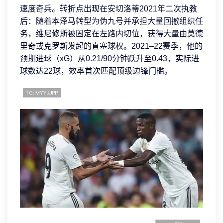
速度奇兵。转折点出现在安切洛蒂2021年二次执教
后：随着本泽马转型为伪九号并承担大量回撤组织任
务，维尼修斯被固定在左路内切位，获得大量由莫德
里奇或克罗斯发起的直塞球权。2021–22赛季，他的
预期进球（xG）从0.21/90分钟跃升至0.43，实际进
球数达22球，效率首次匹配顶级边锋门槛。