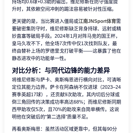
持场均0.6球+0.3助的输出，维尼修斯在防守强度提
升时，其依赖空间冲刺的踢法容易被针对性压缩。
更关键的是，当比赛进入僵局或
江南JNSport体育
需
要破密集防守时，维尼修斯缺乏背身持球、远射或精
妙直塞等破局手段。2024年1月对阵马竞的国王杯，
皇马久攻不下，他全场7次传中仅1次找到队友，最
终由替补上场的罗德里戈打破平衡——这暴露了他在
静态进攻中的功能单一性。
对比分析：与同代边锋的能力差异
将维尼修斯与萨卡、奥斯梅恩进行横向对比，可清晰
定位其能力边界。萨卡在阿森纳不仅进球（2023–24
赛季英超17球），还贡献9次助攻，其内切后分球或
倒三角回传的决策成功率高达68%；而维尼修斯同期
西甲助攻仅5次，且70%的助攻来自简单横传。这说
明他在突破后的“第二选择”质量不足。
再看奥斯梅恩：虽然活动区域更靠中，但其每90分