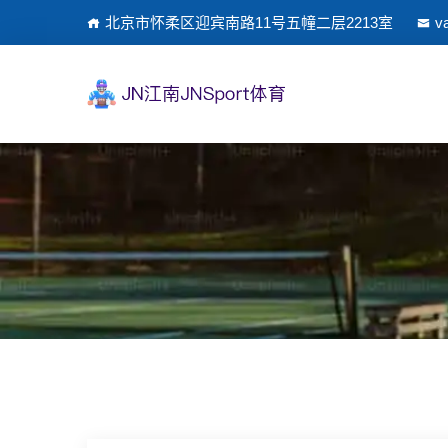
北京市怀柔区迎宾南路11号五幢二层2213室
v