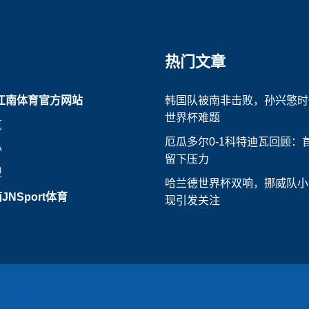
热门文章
N江南体育官方网站
韩国队被南非击败，孙兴慜时
世界杯难题
览
厄瓜多尔0-1科特迪瓦回顾：
心
留下压力
型
哈兰德世界杯双响，挪威队小
JNSport体育
现引发关注
方网站-JN SPORTS