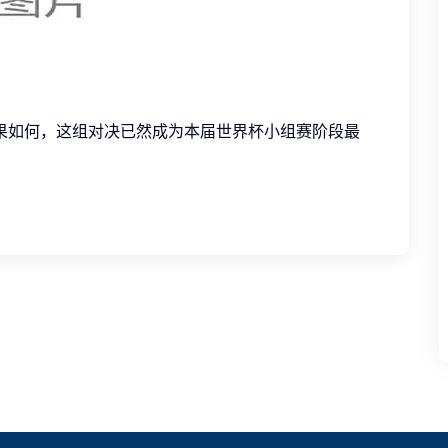
果如何，这组对决已然成为本届世界杯小组赛阶段最