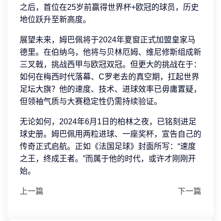
之后，首位在25岁前赢得世界杯+欧冠的球员，历史
地位跃升至新高度。
展望未来，姆巴佩将于2024年夏窗正式加盟皇家马
德里。在伯纳乌，他将与贝林厄姆、维尼修斯组成新
三叉戟，挑战西甲与欧冠双冠。但更大的挑战在于：
如何在梅西时代落幕、C罗老去的真空期，扛起世界
足坛大旗？他的速度、技术、进球效率已毋庸置疑，
但领袖气质与大赛稳定性仍需持续验证。
无论如何，2024年6月1日的柏林之夜，已铭刻进足
球史册。姆巴佩用两粒进球、一座奖杯，宣告自己的
传奇正式启航。正如《法国足球》封面所写：“速度
之王，终成王者。”而属于他的时代，或许才刚刚开
始。
上一篇
下一篇