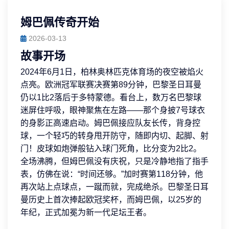
姆巴佩传奇开始
2026-03-13
故事开场
2024年6月1日，柏林奥林匹克体育场的夜空被焰火
点亮。欧洲冠军联赛决赛第89分钟，巴黎圣日耳曼
仍以1比2落后于多特蒙德。看台上，数万名巴黎球
迷屏住呼吸，眼神聚焦在左路——那个身披7号球衣
的身影正高速启动。姆巴佩接应队友长传，背身控
球，一个轻巧的转身甩开防守，随即内切、起脚、射
门！皮球如炮弹般钻入球门死角，比分变为2比2。
全场沸腾，但姆巴佩没有庆祝，只是冷静地指了指手
表，仿佛在说：“时间还够。”加时赛第118分钟，他
再次站上点球点，一蹴而就，完成绝杀。巴黎圣日耳
曼历史上首次捧起欧冠奖杯，而姆巴佩，以25岁的
年纪，正式加冕为新一代足坛王者。