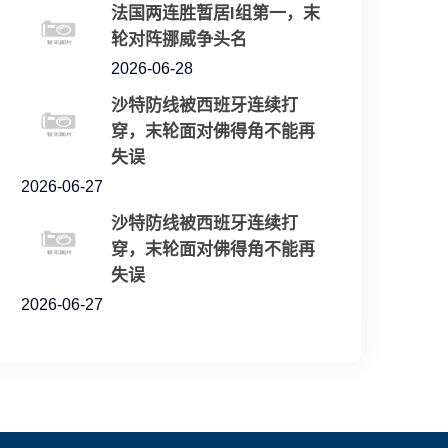
法国两连胜暂居I组第一，末
轮对阵挪威争头名
2026-06-28
沙特防线被西班牙连续打
穿，末轮面对佛得角不能再
失误
2026-06-27
沙特防线被西班牙连续打
穿，末轮面对佛得角不能再
失误
2026-06-27