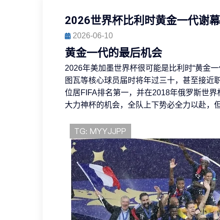
2026世界杯比利时黄金一代谢
2026-06-10
黄金一代的最后机会
2026年美加墨世界杯很可能是比利时“黄金
图瓦等核心球员届时将年过三十，甚至接近
位居FIFA排名第一，并在2018年俄罗斯
大力神杯的机会，全队上下势必全力以赴，