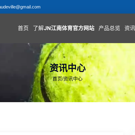
audeville@gmail.com
首页
了解
JN江南体育官方网站
产品总览
资
资讯中心
首页
/
资讯中心