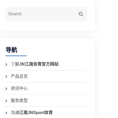
导航
了解
JN江南体育官方网站
产品总览
资讯中心
服务类型
沟通
江南JNSport体育