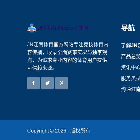
导航
JN江南体育官方网站专注竞技体育内
了解
J
容传播，收录全面赛事实况与独家观
产品总
点，为追求专业内容的体育用户提供
资讯中
可信赖来源。
服务类
沟通
江南
Copyright © 2026 - 版权所有
JN江南·(中国区)体育官