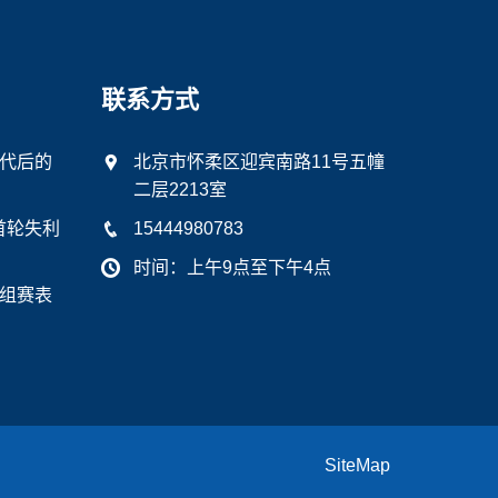
联系方式
代后的
北京市怀柔区迎宾南路11号五幢
二层2213室
首轮失利
15444980783
时间：上午9点至下午4点
组赛表
SiteMap