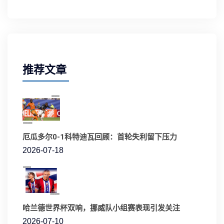
推荐文章
厄瓜多尔0-1科特迪瓦回顾：首轮失利留下压力
2026-07-18
哈兰德世界杯双响，挪威队小组赛表现引发关注
2026-07-10