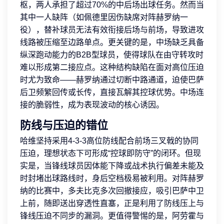
枢，两人承担了超过70%的中后场出球任务。然而当
其中一人缺阵（如佩德里因伤缺席对阵赫罗纳一
役），替补球员无法有效衔接后场与前场，导致进攻
线路被压缩至边路单点。更关键的是，中场缺乏具备
纵深跑动能力的B2B型球员，使得球队在由守转攻时
难以形成第二接应点。这种结构缺陷在面对高位压迫
时尤为致命——赫罗纳通过切断中路通道，迫使巴萨
后卫频繁回传或长传，直接瓦解其控球优势。中场连
接的脆弱性，成为表现波动的核心诱因。
防线与压迫的错位
哈维坚持采用4-3-3高位防线配合前场三叉戟的协同
压迫，理想状态下可形成“控球即防守”的闭环。但现
实是，当锋线球员因体能下降或战术执行偏差未能及
时封堵出球路线时，身后空档极易被利用。对阵赫罗
纳的比赛中，多夫比克多次回撤接应，吸引巴萨中卫
上前，随即送出穿透性直塞，正是利用了防线压上与
锋线压迫不同步的漏洞。更值得警惕的是，阿劳霍与