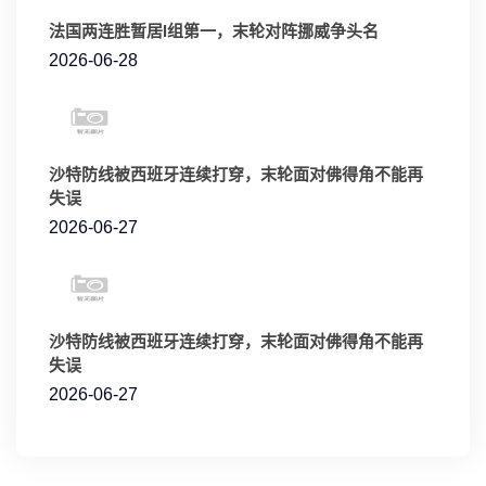
法国两连胜暂居I组第一，末轮对阵挪威争头名
2026-06-28
沙特防线被西班牙连续打穿，末轮面对佛得角不能再
失误
2026-06-27
沙特防线被西班牙连续打穿，末轮面对佛得角不能再
失误
2026-06-27