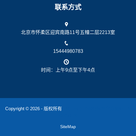
联系方式
北京市怀柔区迎宾南路11号五幢二层2213室
15444980783
时间：上午9点至下午4点
Copyright © 2026 - 版权所有
JN江南·(中国区)体育官方网站-JN
SPORTS
SiteMap