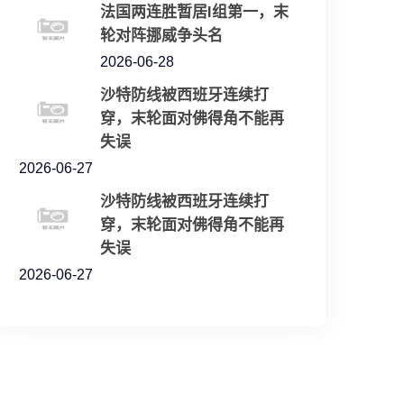
法国两连胜暂居I组第一，末
轮对阵挪威争头名
2026-06-28
沙特防线被西班牙连续打
穿，末轮面对佛得角不能再
失误
2026-06-27
沙特防线被西班牙连续打
穿，末轮面对佛得角不能再
失误
2026-06-27