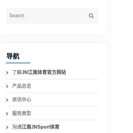
导航
了解
JN江南体育官方网站
产品总览
资讯中心
服务类型
沟通
江南JNSport体育