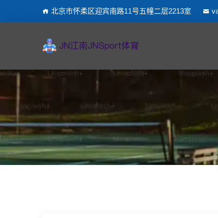
北京市怀柔区迎宾南路11号五幢二层2213室
v