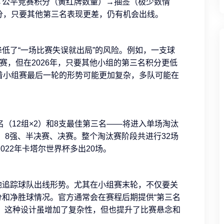
→公平竞赛积分（黄红牌数量）→抽签（极少数情
分，只要其他第三名表现更差，仍有机会出线。
低了“一场比赛失误就出局”的风险。例如，一支球
赛，但在2026年，只要其他小组的第三名积分更低
着小组赛最后一轮的形势可能更加复杂，多队可能在
名（12组×2）和8支最佳第三名——将进入单场淘汰
强、8强、半决赛、决赛。整个淘汰赛阶段共进行32场
022年卡塔尔世界杯多出20场。
地追踪球队出线形势。尤其在小组赛末轮，不仅要关
和净胜球情况。官方通常会在赛程后期提供“第三名
。这种设计虽增加了复杂性，但也提升了比赛悬念和