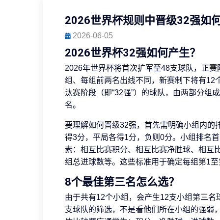
2026世界杯规则中晋级32强如
2026-06-05
2026世界杯32强如何产生？
2026年世界杯将首次扩军至48支球队，正
组、每组前两名出线不同，新赛制下将有12
汰赛阶段（即“32强”）的球队，由两部分组
名。
要理解如何晋级32强，首先需明确小组内的
得3分，平局各得1分，负则0分。小组排名
素：相互比赛积分、相互比赛净胜球、相互
组总进球数等。这些标准用于确定每组第1至
8个最佳第三名怎么选？
由于共有12个小组，会产生12支小组第三
支球队的筛选，不是看他们所在小组的强弱，