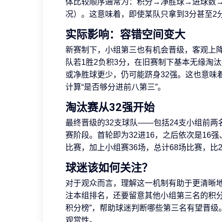
体比较顺序通常为：积分→净胜球→进球数
况）。这意味着，即使某队只拿到3分甚至2
实际影响：容错空间变大
新赛制下，小组第三也有机会晋级，客观上降
队若1胜2负积3分，在旧赛制下基本无缘淘汰
或净胜球更少，仍可能跻身32强。这也意味
计算“是否够分进前八第三”。
淘汰赛从32强开始
最终晋级的32支球队——包括24支小组前两
赛阶段。首轮即为32进16，之后依次是16
比赛，加上小组赛36场，总计68场比赛，比2
球迷该如何关注？
对于观众而言，理解这一机制有助于更清晰
注本组排名，还要留意其他小组第三名的积分
积分榜”，帮助球迷判断哪些第三名有望晋级
观赏性。