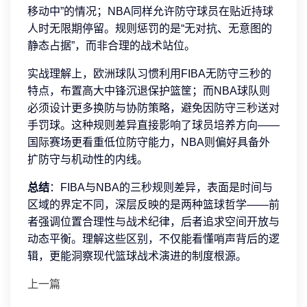
移动中”的情况；NBA同样允许防守球员在贴近持球
人时无限期停留。规则惩罚的是“无对抗、无意图的
静态占据”，而非合理的战术站位。
实战理解上，欧洲球队习惯利用FIBA无防守三秒的
特点，布置高大中锋沉退保护篮筐；而NBA球队则
必须设计更多换防与协防策略，避免因防守三秒送对
手罚球。这种规则差异直接影响了球员培养方向——
国际赛场更看重低位防守能力，NBA则偏好具备外
扩防守与机动性的内线。
总结
：FIBA与NBA的三秒规则差异，表面是时间与
区域的界定不同，深层反映的是两种篮球哲学——前
者强调位置合理性与战术纪律，后者追求空间开放与
动态平衡。理解这些区别，不仅能看懂哨声背后的逻
辑，更能洞察现代篮球战术演进的制度根源。
上一篇