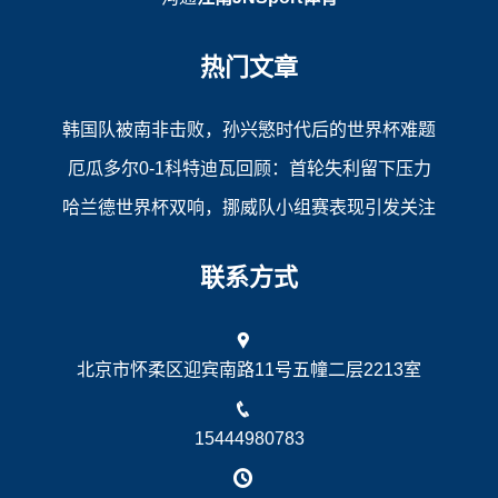
热门文章
韩国队被南非击败，孙兴慜时代后的世界杯难题
厄瓜多尔0-1科特迪瓦回顾：首轮失利留下压力
哈兰德世界杯双响，挪威队小组赛表现引发关注
联系方式
北京市怀柔区迎宾南路11号五幢二层2213室
15444980783