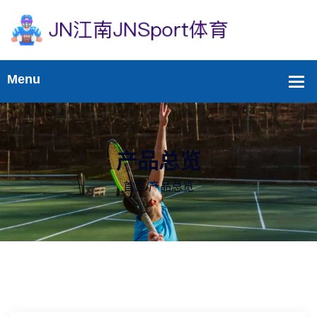
产品总览
首页
/
产品总览