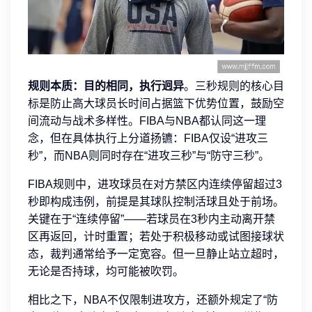
规则本质：目的相同，执行迥异
。三秒规则的核心目
标是防止高大球员长时间占据篮下优势位置，鼓励空
间流动与战术多样性。FIBA与NBA都认同这一理
念，但在具体执行上分道扬镳：FIBA仅设“进攻三
秒”，而NBA则同时存在“进攻三秒”与“防守三秒”。
FIBA规则中，进攻球员在对方禁区内连续停留超过3
秒即构成违例，前提是其球队控制活球且处于前场。
关键在于“连续停留”——若球员在3秒内主动离开禁
区再返回，计时重置；若处于积极移动或试图接球状
态，裁判通常给予一定宽容。但一旦静止站立超时，
无论是否持球，均可能被吹罚。
相比之下，NBA不仅限制进攻方，还额外规定了“防