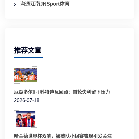
沟通
江南JNSport体育
推荐文章
厄瓜多尔0-1科特迪瓦回顾：首轮失利留下压力
2026-07-18
哈兰德世界杯双响，挪威队小组赛表现引发关注