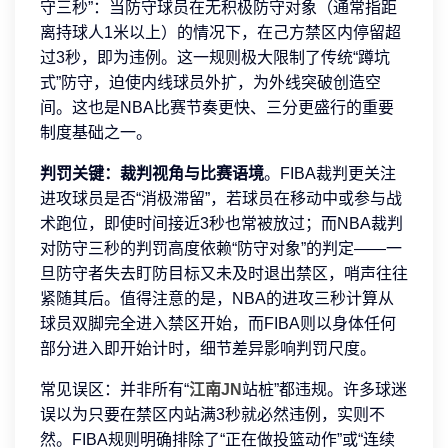
守三秒”：当防守球员在无积极防守对象（通常指距
离持球人1米以上）的情况下，在己方禁区内停留超
过3秒，即为违例。这一规则极大限制了传统“蹲坑
式”防守，迫使内线球员外扩，为外线突破创造空
间。这也是NBA比赛节奏更快、三分更盛行的重要
制度基础之一。
判罚关键：裁判视角与比赛语境
。FIBA裁判更关注
进攻球员是否“消极滞留”，若球员在移动中或参与战
术跑位，即使时间接近3秒也常被放过；而NBA裁判
对防守三秒的判罚高度依赖“防守对象”的判定——一
旦防守者失去盯防目标又未及时退出禁区，哨声往往
紧随其后。值得注意的是，NBA的进攻三秒计算从
球员双脚完全进入禁区开始，而FIBA则以身体任何
部分进入即开始计时，细节差异影响判罚尺度。
常见误区：并非所有“
江南JN
站桩”都违规。许多球迷
误以为只要在禁区内站满3秒就必然违例，实则不
然。FIBA规则明确排除了“正在做投篮动作”或“连续