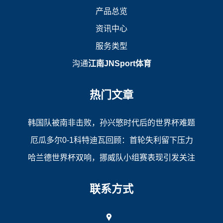
产品总览
资讯中心
服务类型
沟通
江南JNSport体育
热门文章
韩国队被南非击败，孙兴慜时代后的世界杯难题
厄瓜多尔0-1科特迪瓦回顾：首轮失利留下压力
哈兰德世界杯双响，挪威队小组赛表现引发关注
联系方式