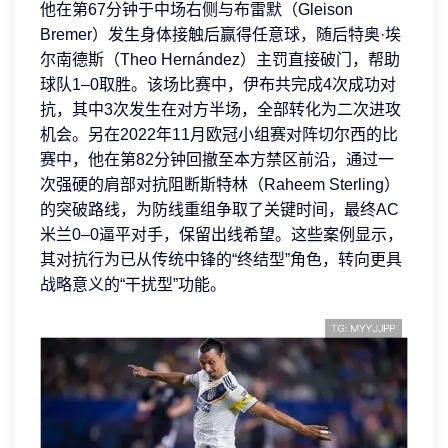
他在第67分钟于中场右侧与布雷默（Gleison
Bremer）发生身体接触后赢得任意球，随后特奥·埃
尔南德斯（Theo Hernández）主罚直接破门，帮助
球队1–0取胜。该场比赛中，伊布共完成4次成功对
抗，其中3次发生在对方半场，全部转化为二次进攻
机会。另在2022年11月欧冠小组赛对阵切尔西的比
赛中，他在第82分钟回撤至本方禁区前沿，通过一
次强硬的肩部对抗阻断斯特林（Raheem Sterling）
的突破路线，为防线重组争取了关键时间，最终AC
米兰0–0逼平对手，保留出线希望。这些案例显示，
其对抗行为已从传统中锋的“终结型”角色，转向更具
战略意义的“干扰型”功能。