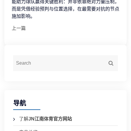
能助力球队赢得关键胜利：并非依靠绝对力量压制，
而是凭借经验预判与位置选择，在最需要对抗的节点
施加影响。
上一篇
导航
了解
JN江南体育官方网站