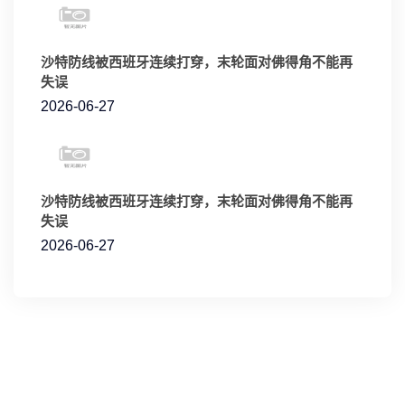
沙特防线被西班牙连续打穿，末轮面对佛得角不能再
失误
2026-06-27
沙特防线被西班牙连续打穿，末轮面对佛得角不能再
失误
2026-06-27