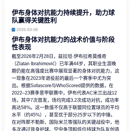
伊布身体对抗能力持续提升，助力球
队赢得关键胜利
2026-03-06
伊布身体对抗能力的战术价值与阶段
性表现
截至2026年2月28日，兹拉坦·伊布拉希莫维奇
（Zlatan Ibrahimović）已年满44岁，其职业生涯晚
期仍能在高强度比赛中展现显著的身体对抗能力，这
一现象在2023年退役前的最后一个赛季中尤为突
出。根据Sofascore与WhoScored提供的数据，在
2022–23赛季意甲联赛中，伊布代表AC米兰出战12
场，其中7次首发，场均完成3.2次成功对抗，成功率
高达58%。这一数值不仅高于联盟同位置球员的平均
水平（约45%），甚至优于部分25岁以下的中锋。
在对阵那不勒斯、国际米兰等强队的关键战役中，他
多次通过背身护球、空中争顶和低位持球为队友创造