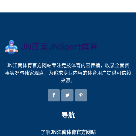
JN江南体育官方网站专注竞技体育内容传播，收录全面赛
事实况与独家观点，为追求专业内容的体育用户提供可信赖
来源。
导航
了解
JN江南体育官方网站